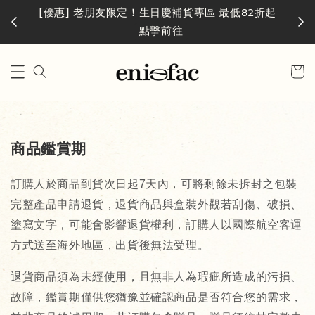
台灣
活動中
[優惠] 老朋友限定！生日慶補貨專區 最低82折起
點擊前往
商品鑑賞期
訂購人於商品到貨次日起7天內，可將剩餘未拆封之包裝
完整產品申請退貨，退貨商品與盒裝外觀若刮傷、破損、
塗寫文字，可能會影響退貨權利，訂購人以國際航空客運
方式送至海外地區，出貨後無法受理。 
退貨商品須為未經使用，且無非人為瑕疵所造成的污損、
故障，鑑賞期僅供您猶豫並確認商品是否符合您的需求，