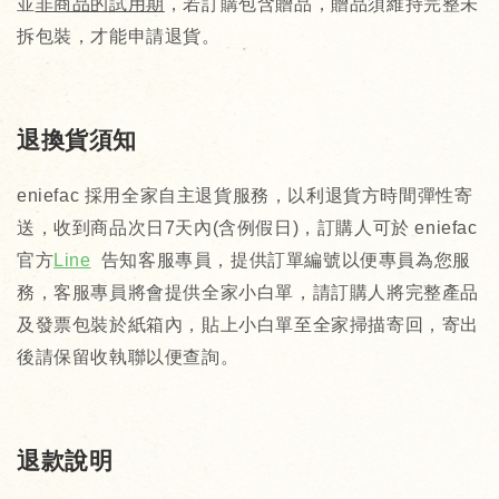
並
非商品的試用期
，若訂購包含贈品，贈品須維持完整未
拆包裝，才能申請退貨。
退換貨須知
eniefac 採用全家自主退貨服務，以利退貨方時間彈性寄
送，收到商品次日7天內(含例假日)，訂購人可於 eniefac 
官方
Line
  告知客服專員，提供訂單編號以便專員為您服
務，客服專員將會提供全家小白單，請訂購人將完整產品
及發票包裝於紙箱內，貼上小白單至全家掃描寄回，寄出
後請保留收執聯以便查詢。
退款說明